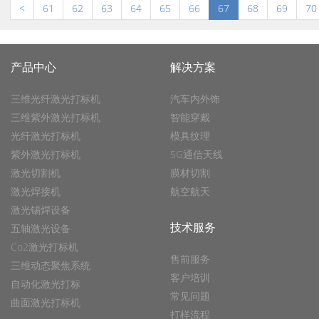
<
61
62
63
64
65
66
67
68
69
70
产品中心
解决方案
三维光纤激光打标机
汽车内外饰
三维紫外激光打标机
智能穿戴
光纤激光打标机
模具纹理
紫外激光打标机
5G通信天线
激光切割机
膜材切割
激光焊接机
航空航天
激光锡焊设备
技术服务
五轴激光设备
Co2激光打标机
售前服务
三维动态聚焦系统
客户培训
自动化激光打标
常见问题
曲面激光打标机
打样流程