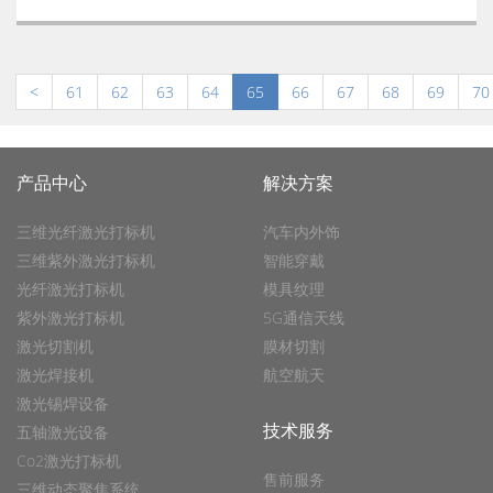
<
61
62
63
64
65
66
67
68
69
70
产品中心
解决方案
三维光纤激光打标机
汽车内外饰
三维紫外激光打标机
智能穿戴
光纤激光打标机
模具纹理
紫外激光打标机
5G通信天线
激光切割机
膜材切割
激光焊接机
航空航天
激光锡焊设备
技术服务
五轴激光设备
Co2激光打标机
售前服务
三维动态聚焦系统