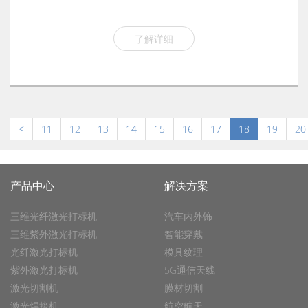
了解详细
<
11
12
13
14
15
16
17
18
19
20
产品中心
解决方案
三维光纤激光打标机
汽车内外饰
三维紫外激光打标机
智能穿戴
光纤激光打标机
模具纹理
紫外激光打标机
5G通信天线
激光切割机
膜材切割
激光焊接机
航空航天