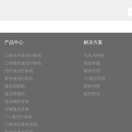
产品中心
解决方案
三维光纤激光打标机
汽车内外饰
三维紫外激光打标机
智能穿戴
光纤激光打标机
模具纹理
紫外激光打标机
5G通信天线
激光切割机
膜材切割
激光焊接机
航空航天
激光锡焊设备
五轴激光设备
Co2激光打标机
三维动态聚焦系统
自动化激光打标